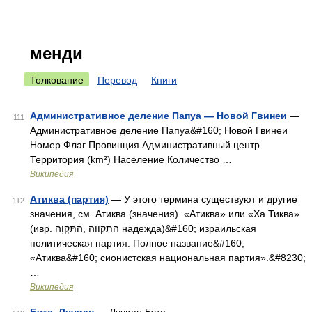
менди
Толкование
Перевод
Книги
Административное деление Папуа — Новой Гвинеи
—
111
Административное деление Папуа&#160; Новой Гвинеи
Номер Флаг Провинция Административный центр
Территория (km²) Население Количество …
Википедия
Атиква (партия)
— У этого термина существуют и другие
112
значения, см. Атиква (значения). «Атиква» или «Ха Тиква»
(ивр. התקווה ,הַתִּקְוָה‎ надежда)&#160; израильская
политическая партия. Полное название&#160;
«Атиква&#160; сионистская национальная партия».&#8230;
…
Википедия