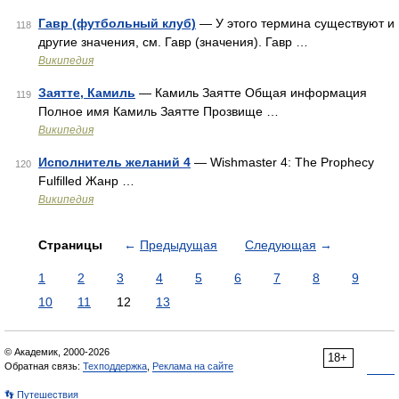
Гавр (футбольный клуб)
— У этого термина существуют и
118
другие значения, см. Гавр (значения). Гавр …
Википедия
Заятте, Камиль
— Камиль Заятте Общая информация
119
Полное имя Камиль Заятте Прозвище …
Википедия
Исполнитель желаний 4
— Wishmaster 4: The Prophecy
120
Fulfilled Жанр …
Википедия
Страницы
←
Предыдущая
Следующая
→
1
2
3
4
5
6
7
8
9
10
11
12
13
© Академик, 2000-2026
18+
Обратная связь:
Техподдержка
,
Реклама на сайте
👣 Путешествия