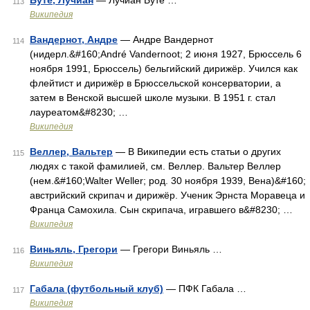
Буте, Лучиан
— Лучиан Буте …
113
Википедия
Вандернот, Андре
— Андре Вандернот
114
(нидерл.&#160;André Vandernoot; 2 июня 1927, Брюссель 6
ноября 1991, Брюссель) бельгийский дирижёр. Учился как
флейтист и дирижёр в Брюссельской консерватории, а
затем в Венской высшей школе музыки. В 1951 г. стал
лауреатом&#8230; …
Википедия
Веллер, Вальтер
— В Википедии есть статьи о других
115
людях с такой фамилией, см. Веллер. Вальтер Веллер
(нем.&#160;Walter Weller; род. 30 ноября 1939, Вена)&#160;
австрийский скрипач и дирижёр. Ученик Эрнста Моравеца и
Франца Самохила. Сын скрипача, игравшего в&#8230; …
Википедия
Виньяль, Грегори
— Грегори Виньяль …
116
Википедия
Габала (футбольный клуб)
— ПФК Габала …
117
Википедия