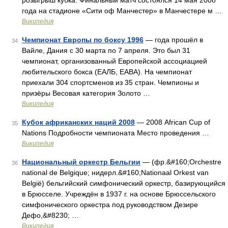
розыгрыш кубка. Финальный матч состоялся 14 мая 2008
года на стадионе «Сити оф Манчестер» в Манчестере м …
Википедия
Чемпионат Европы по боксу 1996
— года прошёл в
34
Вайле, Дания с 30 марта по 7 апреля. Это был 31
чемпионат, организованный Европейской ассоциацией
любительского бокса (ЕАЛБ, EABA). На чемпионат
приехали 304 спортсменов из 35 стран. Чемпионы и
призёры Весовая категория Золото …
Википедия
Кубок африканских наций 2008
— 2008 African Cup of
35
Nations Подробности чемпионата Место проведения …
Википедия
Национальный оркестр Бельгии
— (фр.&#160;Orchestre
36
national de Belgique; нидерл.&#160;Nationaal Orkest van
België) бельгийский симфонический оркестр, базирующийся
в Брюсселе. Учреждён в 1937 г. на основе Брюссельского
симфонического оркестра под руководством Дезире
Дефо,&#8230; …
Википедия