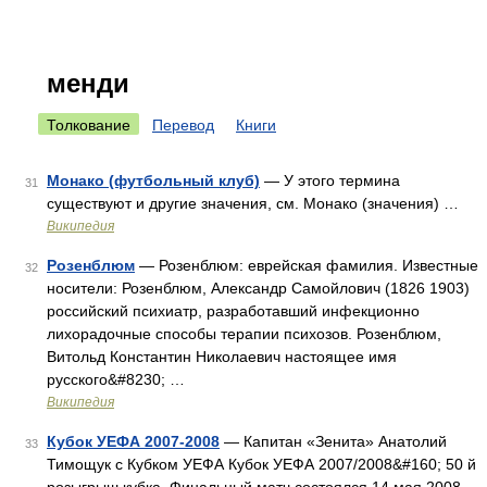
менди
Толкование
Перевод
Книги
Монако (футбольный клуб)
— У этого термина
31
существуют и другие значения, см. Монако (значения) …
Википедия
Розенблюм
— Розенблюм: еврейская фамилия. Известные
32
носители: Розенблюм, Александр Самойлович (1826 1903)
российский психиатр, разработавший инфекционно
лихорадочные способы терапии психозов. Розенблюм,
Витольд Константин Николаевич настоящее имя
русского&#8230; …
Википедия
Кубок УЕФА 2007-2008
— Капитан «Зенита» Анатолий
33
Тимощук с Кубком УЕФА Кубок УЕФА 2007/2008&#160; 50 й