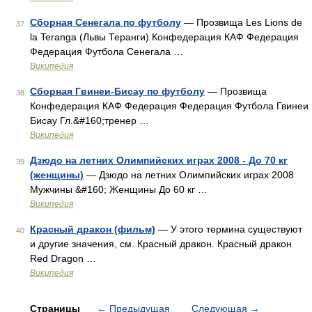
Сборная Сенегала по футболу
— Прозвища Les Lions de
37
la Teranga (Львы Теранги) Конфедерация КАФ Федерация
Федерация Футбола Сенегала …
Википедия
Сборная Гвинеи-Бисау по футболу
— Прозвища
38
Конфедерация КАФ Федерация Федерация Футбола Гвинеи
Бисау Гл.&#160;тренер …
Википедия
Дзюдо на летних Олимпийских играх 2008 - До 70 кг
39
(женщины)
— Дзюдо на летних Олимпийских играх 2008
Мужчины &#160; Женщины До 60 кг …
Википедия
Красный дракон (фильм)
— У этого термина существуют
40
и другие значения, см. Красный дракон. Красный дракон
Red Dragon …
Википедия
Страницы
←
Предыдущая
Следующая
→