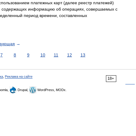
пользованием платежных карт (далее реестр платежей)
в, содержащих информацию об операциях, совершаемых с
ределенный период времени, составленных
дующая
→
7
8
9
10
11
12
13
ка
,
Реклама на сайте
18+
omla,
Drupal,
WordPress, MODx.