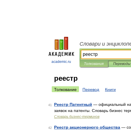
Словари и энциклоп
academic.ru
Толкования
Переводы
реестр
Толкование
Перевод
Книги
Реестр Патентный
— официальный нац
41
заявок на патенты. Словарь бизнес те
Словарь бизнес-терминов
Реестр акционерного общества
— со
42