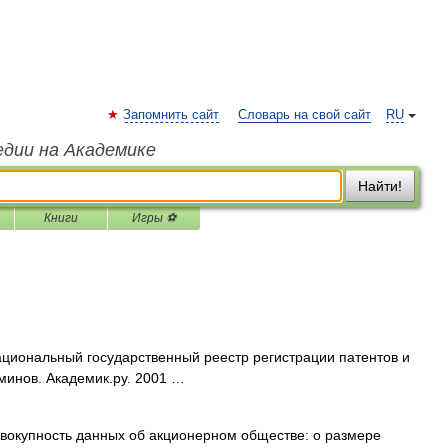
Запомнить сайт
Словарь на свой сайт
RU
едии на Академике
Найти!
Книги
Игры ⚽
иональный государственный реестр регистрации патентов и
рминов. Академик.ру. 2001 …
вокупность данных об акционерном обществе: о размере