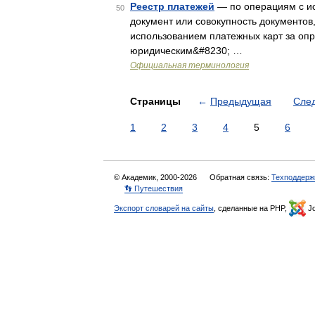
Реестр платежей
— по операциям с ис
50
документ или совокупность документо
использованием платежных карт за оп
юридическим&#8230; …
Официальная терминология
Страницы
←
Предыдущая
Сле
1
2
3
4
5
6
© Академик, 2000-2026
Обратная связь:
Техподдерж
👣 Путешествия
Экспорт словарей на сайты
, сделанные на PHP,
Jo