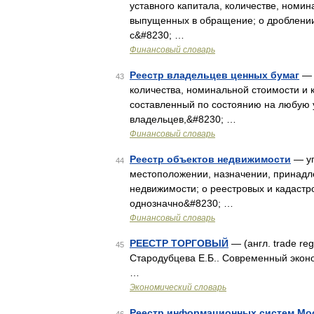
уставного капитала, количестве, номин
выпущенных в обращение; о дроблении
с&#8230; …
Финансовый словарь
Реестр владельцев ценных бумаг
— 
43
количества, номинальной стоимости и
составленный по состоянию на любую 
владельцев,&#8230; …
Финансовый словарь
Реестр объектов недвижимости
— уп
44
местоположении, назначении, принадле
недвижимости; о реестровых и кадастр
однозначно&#8230; …
Финансовый словарь
РЕЕСТР ТОРГОВЫЙ
— (англ. trade re
45
Стародубцева Е.Б.. Современный эконом
…
Экономический словарь
Реестр информационных систем Мо