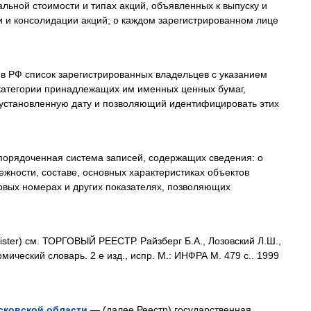
альной стоимости и типах акций, объявленных к выпуску и
 и консолидации акций; о каждом зарегистрированном лице
в РФ список зарегистрированных владельцев с указанием
 категории принадлежащих им именных ценных бумаг,
установленную дату и позволяющий идентифицировать этих
орядоченная система записей, содержащих сведения: о
жности, составе, основных характеристиках объектов
овых номерах и других показателях, позволяющих
gister) см. ТОРГОВЫЙ РЕЕСТР. Райзберг Б.А., Лозовский Л.Ш.,
ический словарь. 2 е изд., испр. М.: ИНФРА М. 479 с.. 1999
сковской области
— (далее Реестр) государственная