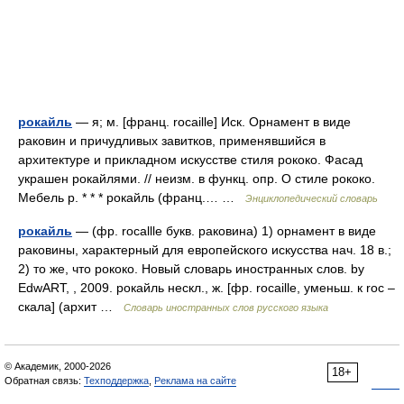
рокайль
— я; м. [франц. rocaille] Иск. Орнамент в виде
раковин и причудливых завитков, применявшийся в
архитектуре и прикладном искусстве стиля рококо. Фасад
украшен рокайлями. // неизм. в функц. опр. О стиле рококо.
Мебель р. * * * рокайль (франц.… …
Энциклопедический словарь
рокайль
— (фр. rocallle букв. раковина) 1) орнамент в виде
раковины, характерный для европейского искусства нач. 18 в.;
2) то же, что рококо. Новый словарь иностранных слов. by
EdwART, , 2009. рокайль нескл., ж. [фр. rocaille, уменьш. к roc –
скала] (архит …
Словарь иностранных слов русского языка
© Академик, 2000-2026
18+
Обратная связь:
Техподдержка
,
Реклама на сайте