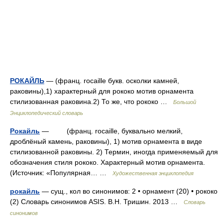
РОКАЙЛЬ
— (франц. rocaille букв. осколки камней,
раковины),1) характерный для рококо мотив орнамента
стилизованная раковина.2) То же, что рококо …
Большой
Энциклопедический словарь
Рокайль
— (франц. rocaille, буквально мелкий,
дроблёный камень, раковины), 1) мотив орнамента в виде
стилизованной раковины. 2) Термин, иногда применяемый для
обозначения стиля рококо. Характерный мотив орнамента.
(Источник: «Популярная… …
Художественная энциклопедия
рокайль
— сущ., кол во синонимов: 2 • орнамент (20) • рококо
(2) Словарь синонимов ASIS. В.Н. Тришин. 2013 …
Словарь
синонимов