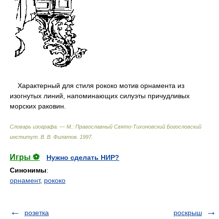
Характерный для стиля рококо мотив орнамента из
изогнутых линий, напоминающих силуэты причудливых
морских раковин.
Словарь изографа. — М.: Православный Свято-Тихоновский Богословский
институт
.
В. В. Филатов
.
1997
.
Игры ⚽
Нужно сделать НИР?
Синонимы
:
орнамент
,
рококо
розетка
роскрыш