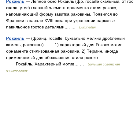
Рокайль
— Лепное окно Рокайль (фр. rocaille скальный, от roc
скала, утес) главный элемент орнамента стиля рококо,
напоминающий форму завитка раковины. Появился во
Франции в начале XVIII века при украшении парковых
павильонов гротов деталями,… …
Википедия
Рокайль
— (франц. rocaille, буквально мелкий дроблёный
камень, раковины) 1) характерный для Рококо мотив
орнамента стилизованная раковина. 2) Термин, иногда
применяемый для обозначения стиля рококо.
Рокайль. Характерный мотив… …
Большая советская
энциклопедия