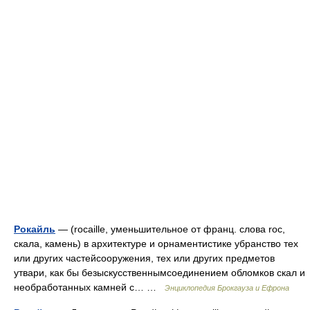
Рокайль
— (rocaille, уменьшительное от франц. слова rос,
скала, камень) в архитектуре и орнаментистике убранство тех
или других частейсооружения, тех или других предметов
утвари, как бы безыскусственнымсоединением обломков скал и
необработанных камней с… …
Энциклопедия Брокгауза и Ефрона