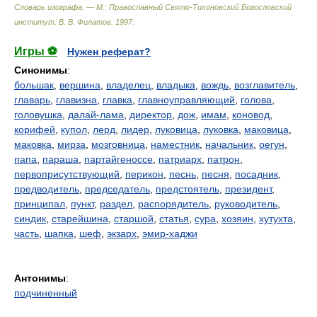
Словарь изографа. — М.: Православный Свято-Тихоновский Богословский
институт
.
В. В. Филатов
.
1997
.
Игры ⚽
Нужен реферат?
Синонимы
:
большак
,
вершина
,
владелец
,
владыка
,
вождь
,
возглавитель
,
главарь
,
главизна
,
главка
,
главноуправляющий
,
голова
,
головушка
,
далай-лама
,
директор
,
дож
,
имам
,
коновод
,
корифей
,
купол
,
лерд
,
лидер
,
луковица
,
луковка
,
маковица
,
маковка
,
мирза
,
мозговница
,
наместник
,
начальник
,
оегун
,
папа
,
параша
,
партайгеноссе
,
патриарх
,
патрон
,
первоприсутствующий
,
перикон
,
песнь
,
песня
,
посадник
,
предводитель
,
председатель
,
предстоятель
,
президент
,
принципал
,
пункт
,
раздел
,
распорядитель
,
руководитель
,
синдик
,
старейшина
,
старшой
,
статья
,
сура
,
хозяин
,
хутухта
,
часть
,
шапка
,
шеф
,
экзарх
,
эмир-хаджи
Антонимы
:
подчиненный