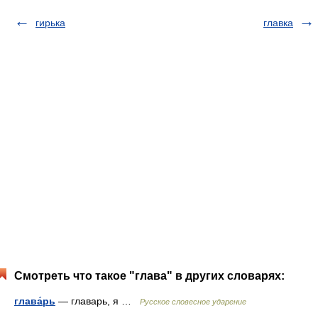
гирька
главка
Смотреть что такое "глава" в других словарях:
глава́рь
— главарь, я …
Русское словесное ударение