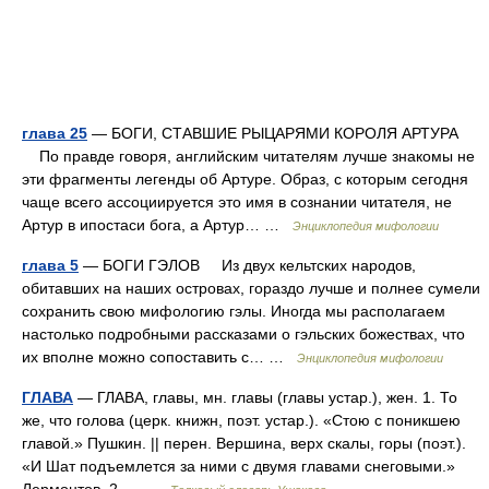
глава 25
— БОГИ, СТАВШИЕ РЫЦАРЯМИ КОРОЛЯ АРТУРА
По правде говоря, английским читателям лучше знакомы не
эти фрагменты легенды об Артуре. Образ, с которым сегодня
чаще всего ассоциируется это имя в сознании читателя, не
Артур в ипостаси бога, а Артур… …
Энциклопедия мифологии
глава 5
— БОГИ ГЭЛОВ Из двух кельтских народов,
обитавших на наших островах, гораздо лучше и полнее сумели
сохранить свою мифологию гэлы. Иногда мы располагаем
настолько подробными рассказами о гэльских божествах, что
их вполне можно сопоставить с… …
Энциклопедия мифологии
ГЛАВА
— ГЛАВА, главы, мн. главы (главы устар.), жен. 1. То
же, что голова (церк. книжн, поэт. устар.). «Стою с поникшею
главой.» Пушкин. || перен. Вершина, верх скалы, горы (поэт.).
«И Шат подъемлется за ними с двумя главами снеговыми.»