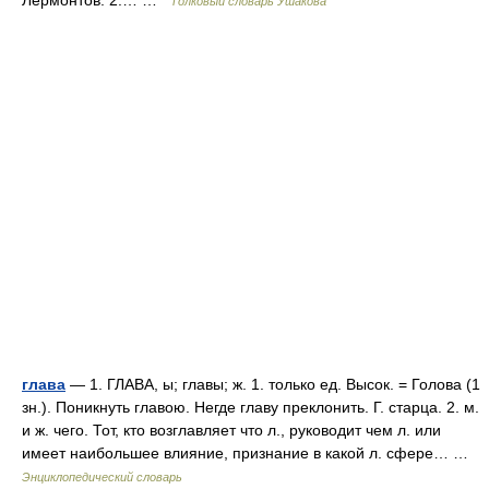
Лермонтов. 2.… …
Толковый словарь Ушакова
глава
— 1. ГЛАВА, ы; главы; ж. 1. только ед. Высок. = Голова (1
зн.). Поникнуть главою. Негде главу преклонить. Г. старца. 2. м.
и ж. чего. Тот, кто возглавляет что л., руководит чем л. или
имеет наибольшее влияние, признание в какой л. сфере… …
Энциклопедический словарь